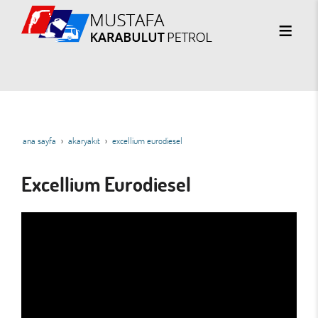
ana sayfa
akaryakıt
excellium eurodiesel
Excellium Eurodiesel