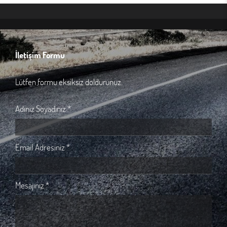
İletişim Formu
Lütfen formu eksiksiz doldurunuz.
Adınız Soyadınız *
Email Adresiniz *
Mesajınız *