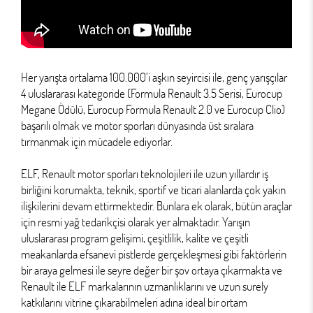
Her yarışta ortalama 100.000’i aşkın seyircisi ile, genç yarışçılar
4 uluslararası kategoride (Formula Renault 3.5 Serisi, Eurocup
Megane Ödülü, Eurocup Formula Renault 2.0 ve Eurocup Clio)
başarılı olmak ve motor sporları dünyasında üst sıralara
tırmanmak için mücadele ediyorlar.
ELF, Renault motor sporları teknolojileri ile uzun yıllardır iş
birliğini korumakta, teknik, sportif ve ticari alanlarda çok yakın
ilişkilerini devam ettirmektedir. Bunlara ek olarak, bütün araçlar
için resmi yağ tedarikçisi olarak yer almaktadır. Yarışın
uluslararası program gelişimi, çeşitlilik, kalite ve çeşitli
meakanlarda efsanevi pistlerde gerçekleşmesi gibi faktörlerin
bir araya gelmesi ile seyre değer bir şov ortaya çıkarmakta ve
Renault ile ELF markalarının uzmanlıklarını ve uzun surely
katkılarını vitrine çıkarabilmeleri adına ideal bir ortam